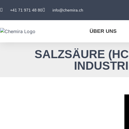
+41 71 971 48 80
info@chemira.ch
ÜBER UNS
SALZSÄURE (HCL
INDUSTR