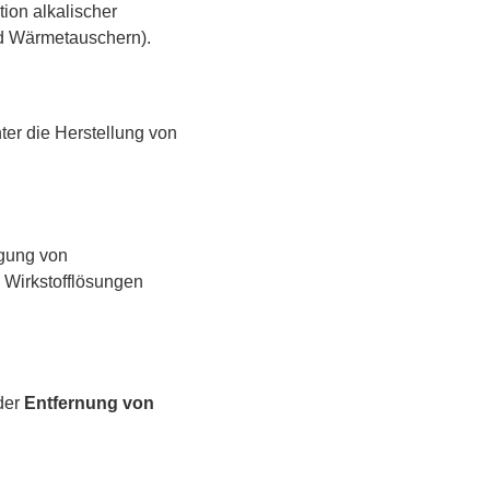
tion alkalischer
d Wärmetauschern).
nter die Herstellung von
igung von
n Wirkstofflösungen
der
Entfernung von