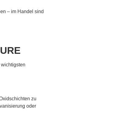
den – im Handel sind
ÄURE
n wichtigsten
Oxidschichten zu
lvanisierung oder