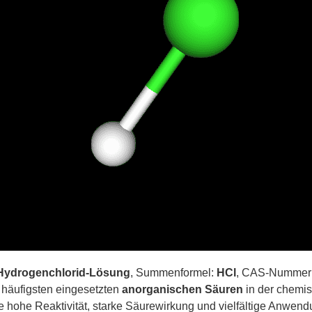
Hydrogenchlorid-Lösung
, Summenformel:
HCl
, CAS-Nummer
 häufigsten eingesetzten
anorganischen Säuren
in der chemis
ne hohe Reaktivität, starke Säurewirkung und vielfältige Anwen