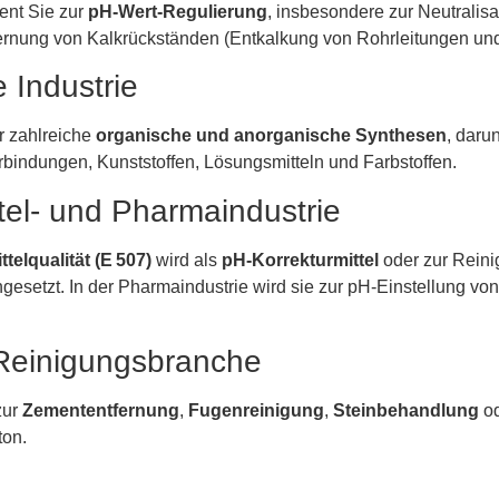
ent Sie zur
pH-Wert-Regulierung
, insbesondere zur Neutralisa
ernung von Kalkrückständen (Entkalkung von Rohrleitungen un
 Industrie
ür zahlreiche
organische und anorganische Synthesen
, daru
bindungen, Kunststoffen, Lösungsmitteln und Farbstoffen.
tel- und Pharmaindustrie
telqualität (E 507)
wird als
pH-Korrekturmittel
oder zur Rein
gesetzt. In der Pharmaindustrie wird sie zur pH-Einstellung vo
Reinigungsbranche
zur
Zemententfernung
,
Fugenreinigung
,
Steinbehandlung
o
ton.