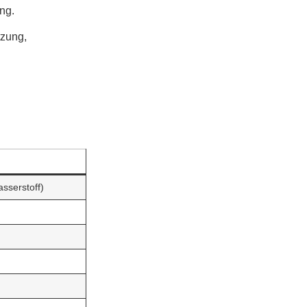
ng.
tzung,
sserstoff)