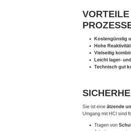
VORTEILE
PROZESS
Kostengünstig un
Hohe Reaktivität
Vielseitig kombi
Leicht lager- un
Technisch gut ko
SICHERHE
Sie ist eine
ätzende un
Umgang mit HCl sind f
Tragen von
Schut