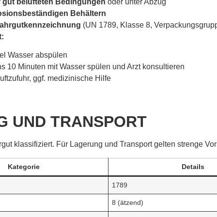
r
gut belüfteten Bedingungen
oder unter Abzug
osionsbeständigen Behältern
ahrgutkennzeichnung
(UN 1789, Klasse 8, Verpackungsgruppe
t:
viel Wasser abspülen
s 10 Minuten mit Wasser spülen und Arzt konsultieren
luftzufuhr, ggf. medizinische Hilfe
G UND TRANSPORT
rgut klassifiziert. Für Lagerung und Transport gelten strenge Vor
Kategorie
Details
1789
8 (ätzend)