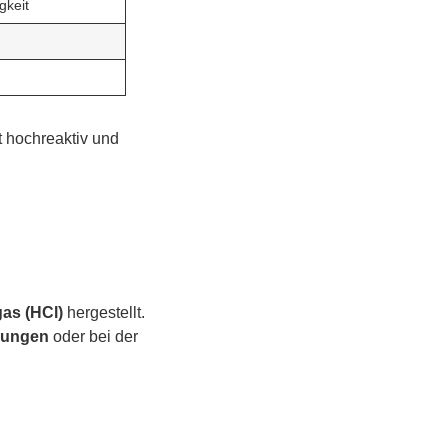
gkeit
t hochreaktiv und
as (HCl)
hergestellt.
dungen
oder bei der