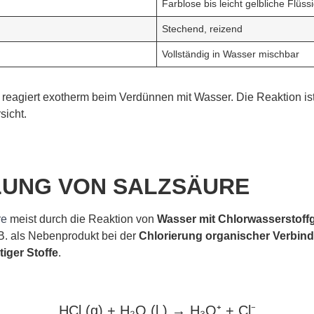
Farblose bis leicht gelbliche Flüssi
Stechend, reizend
Vollständig in Wasser mischbar
d reagiert exotherm beim Verdünnen mit Wasser. Die Reaktion is
sicht.
LUNG VON SALZSÄURE
re
meist durch die Reaktion von
Wasser mit Chlorwasserstoffg
 B. als Nebenprodukt bei der
Chlorierung organischer Verbin
iger Stoffe
.
HCl (g) + H₂O (l ) → H₃O⁺ + Cl⁻