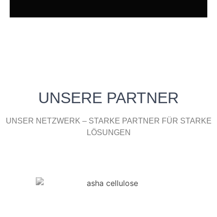
HOLENSTEIN
AG
STANDORT
SCHWARZENBACH
UNSERE PARTNER
UNSER NETZWERK – STARKE PARTNER FÜR STARKE
LÖSUNGEN