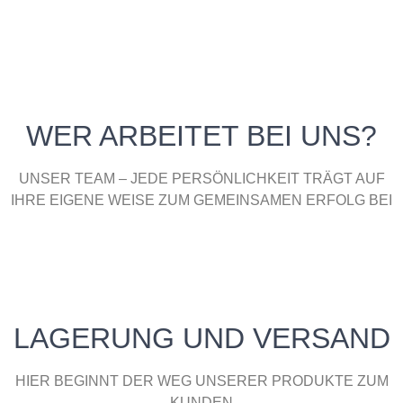
WER ARBEITET BEI UNS?
UNSER TEAM – JEDE PERSÖNLICHKEIT TRÄGT AUF
IHRE EIGENE WEISE ZUM GEMEINSAMEN ERFOLG BEI
ARIANNA BATTAGLIESE
DENISA SHABANI
YOLAINE MONTI
MELISA BESUN
DENNIS MONTI
RENE MONTI
BENJI
Junior Sales Manager CASE + C
Backoffice and Sales Assistant
Executive Assistant
Office Assistant
Security
CEO
CEO
LAGERUNG UND VERSAND
HIER BEGINNT DER WEG UNSERER PRODUKTE ZUM
KUNDEN