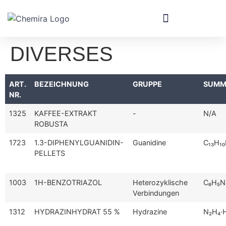
DIVERSES
ART.
BEZEICHNUNG
GRUPPE
SUMM
NR.
1325
KAFFEE-EXTRAKT
-
N/A
ROBUSTA
1723
1.3-DIPHENYLGUANIDIN-
Guanidine
C₁₃H₁₀
PELLETS
1003
1H-BENZOTRIAZOL
Heterozyklische
C₆H₅N
Verbindungen
1312
HYDRAZINHYDRAT 55 %
Hydrazine
N₂H₄·