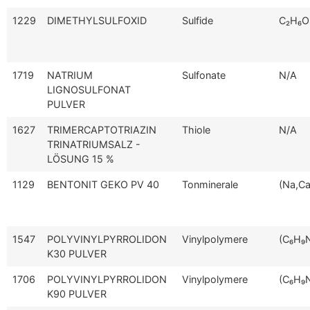
1229
DIMETHYLSULFOXID
Sulfide
C₂H₆O
1719
NATRIUM
Sulfonate
N/A
LIGNOSULFONAT
PULVER
1627
TRIMERCAPTOTRIAZIN
Thiole
N/A
TRINATRIUMSALZ -
LÖSUNG 15 %
1129
BENTONIT GEKO PV 40
Tonminerale
(Na,Ca
1547
POLYVINYLPYRROLIDON
Vinylpolymere
(C₆H₉
K30 PULVER
1706
POLYVINYLPYRROLIDON
Vinylpolymere
(C₆H₉
K90 PULVER