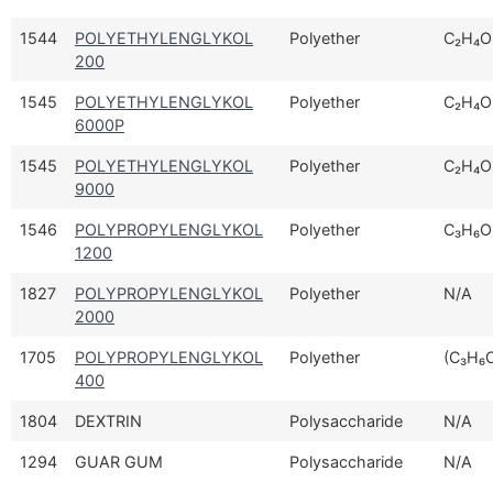
1544
POLYETHYLENGLYKOL
Polyether
C₂H₄O
200
1545
POLYETHYLENGLYKOL
Polyether
C₂H₄O
6000P
1545
POLYETHYLENGLYKOL
Polyether
C₂H₄O
9000
1546
POLYPROPYLENGLYKOL
Polyether
C₃H₆O
1200
1827
POLYPROPYLENGLYKOL
Polyether
N/A
2000
1705
POLYPROPYLENGLYKOL
Polyether
(C₃H₆
400
1804
DEXTRIN
Polysaccharide
N/A
1294
GUAR GUM
Polysaccharide
N/A