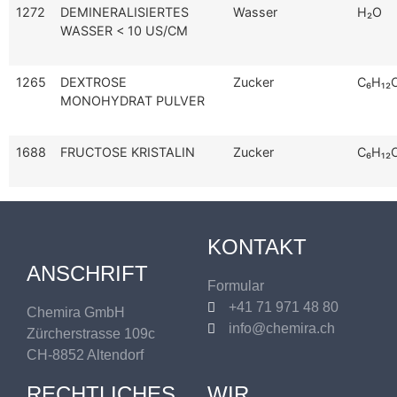
1272
DEMINERALISIERTES
Wasser
H₂O
WASSER < 10 US/CM
1265
DEXTROSE
Zucker
C₆H₁₂
MONOHYDRAT PULVER
1688
FRUCTOSE KRISTALIN
Zucker
C₆H₁₂
KONTAKT
ANSCHRIFT
Formular
+41 71 971 48 80
Chemira GmbH
info@chemira.ch
Zürcherstrasse 109c
CH-8852 Altendorf
RECHTLICHES
WIR