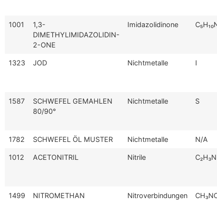
1001
1,3-
Imidazolidinone
C₅H₁₀
DIMETHYLIMIDAZOLIDIN-
2-ONE
1323
JOD
Nichtmetalle
I
1587
SCHWEFEL GEMAHLEN
Nichtmetalle
S
80/90°
1782
SCHWEFEL ÖL MUSTER
Nichtmetalle
N/A
1012
ACETONITRIL
Nitrile
C₂H₃N
1499
NITROMETHAN
Nitroverbindungen
CH₃N