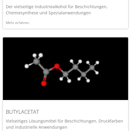
Der vielseitige Industriealkohol für Beschichtungen,
Chemiesynthese und Spezialanwendungen
Mehr erfahren
BUTYLACETAT
Vielseitiges Lösungsmittel für Beschichtungen, Druckfarben
und industrielle Anwendungen