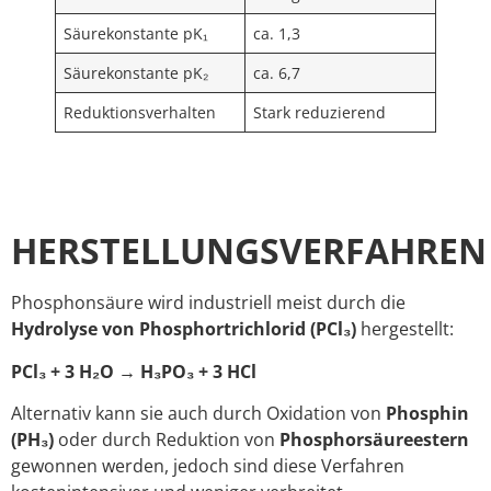
Säurekonstante pK₁
ca. 1,3
Säurekonstante pK₂
ca. 6,7
Reduktionsverhalten
Stark reduzierend
HERSTELLUNGSVERFAHREN
Phosphonsäure wird industriell meist durch die
Hydrolyse von Phosphortrichlorid (PCl₃)
hergestellt:
PCl₃ + 3 H₂O → H₃PO₃ + 3 HCl
Alternativ kann sie auch durch Oxidation von
Phosphin
(PH₃)
oder durch Reduktion von
Phosphorsäureestern
gewonnen werden, jedoch sind diese Verfahren