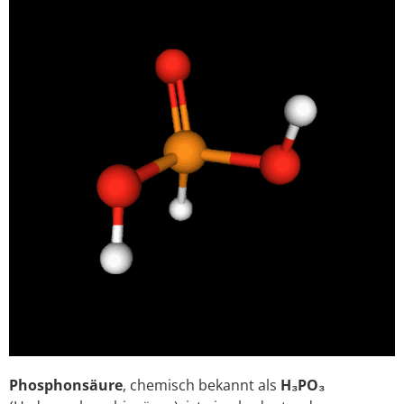
Phosphonsäure
, chemisch bekannt als
H₃PO₃