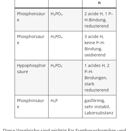
n
Phosphonsäur
H₃PO₃
2 acide H, 1 P–
e
H-Bindung,
reduzierend
Phosphorsäur
H₃PO₄
3 acide H,
e
keine P–H-
Bindung,
oxidierend
Hypophosphor
H₃PO₂
1 acides H, 2
säure
P–H-
Bindungen,
stark
reduzierend
Phosphinsäur
H₃P
gasförmig,
e
sehr instabil,
Laborsubstanz
Diese Vergleiche sind wichtig für Synthesechemiker und