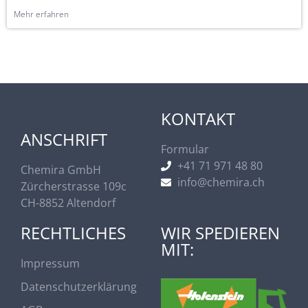
Mehr erfahren
KONTAKT
ANSCHRIFT
Formular
+41 71 971 48 80
Chemira GmbH
info@chemira.ch
Zürcherstrasse 109c
CH-8852 Altendorf
RECHTLICHES
WIR SPEDIEREN
MIT:
Impressum
Datenschutzerklärung