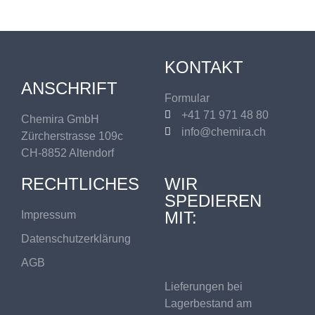
KONTAKT
ANSCHRIFT
Formular
+41 71 971 48 80
Chemira GmbH
info@chemira.ch
Zürcherstrasse 109c
CH-8852 Altendorf
RECHTLICHES
WIR
SPEDIEREN
MIT:
Impressum
Datenschutzerklärung
AGB
Lieferungen bei
Lagerbestand am