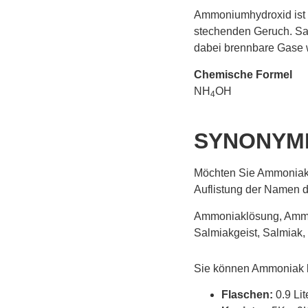
Ammoniumhydroxid ist
stechenden Geruch. Salm
dabei brennbare Gase w
Chemische Formel
NH
OH
4
SYNONYM
Möchten Sie Ammoniak k
Auflistung der Namen 
Ammoniaklösung, Ammo
Salmiakgeist, Salmiak,
Sie können Ammoniak b
Flaschen:
0.9 Lit