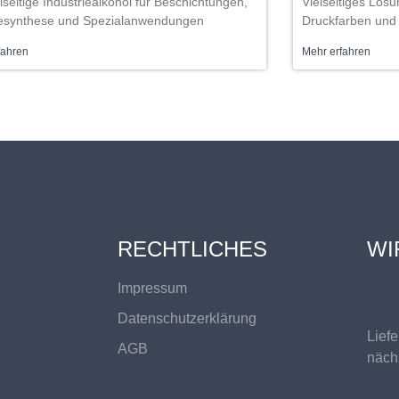
lseitige Industriealkohol für Beschichtungen,
Vielseitiges Lösu
synthese und Spezialanwendungen
Druckfarben und 
fahren
Mehr erfahren
RECHTLICHES
WI
Impressum
Datenschutzerklärung
Lief
AGB
näch