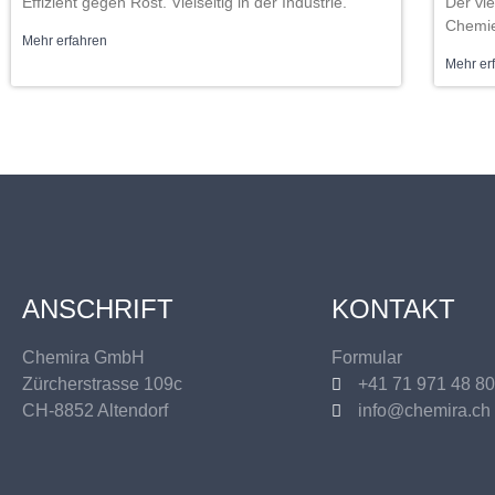
Effizient gegen Rost. Vielseitig in der Industrie.
Der vie
Chemie
Mehr erfahren
Mehr er
ANSCHRIFT
KONTAKT
Chemira GmbH
Formular
Zürcherstrasse 109c
+41 71 971 48 80
CH-8852 Altendorf
info@chemira.ch