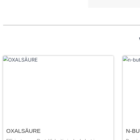
OXALSÄURE
N-B