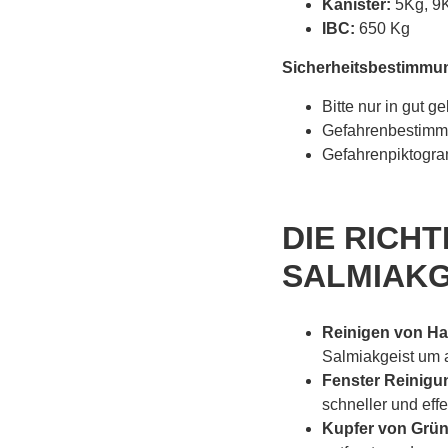
Kanister:
5Kg, 9K
IBC:
650 Kg
Sicherheitsbestimmu
Bitte nur in gut 
Gefahrenbestim
Gefahrenpiktogr
DIE RICH
SALMIAKG
Reinigen von Ha
Salmiakgeist um 
Fenster Reinigu
schneller und effe
Kupfer von Grün