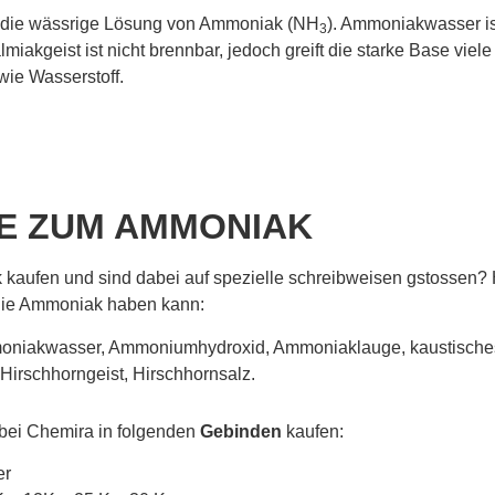
 die wässrige Lösung von Ammoniak (NH
). Ammoniakwasser is
3
iakgeist ist nicht brennbar, jedoch greift die starke Base viele
ie Wasserstoff.
E ZUM AMMONIAK
aufen und sind dabei auf spezielle schreibweisen gstossen? H
die Ammoniak haben kann:
niakwasser, Ammoniumhydroxid, Ammoniaklauge, kaustische
 Hirschhorngeist, Hirschhornsalz.
ei Chemira in folgenden
Gebinden
kaufen:
er