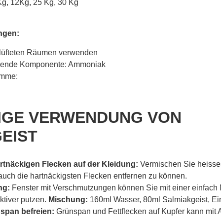
g, 12Kg, 25 Kg, 30 Kg
ngen:
gelüfteten Räumen verwenden
mende Komponente: Ammoniak
amme:
TIGE VERWENDUNG VON
EIST
rtnäckigen Flecken auf der Kleidung:
Vermischen Sie heisse
auch die hartnäckigsten Flecken entfernen zu können.
ng:
Fenster mit Verschmutzungen können Sie mit einer einfach
ktiver putzen.
Mischung:
160ml Wasser, 80ml Salmiakgeist, Ein
span befreien:
Grünspan und Fettflecken auf Kupfer kann mi